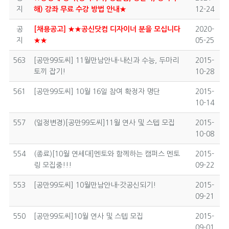
지
해) 강좌 무료 수강 방법 안내★
12-24
공
[채용공고] ★★공신닷컴 디자이너 분을 모십니다
2020-
지
★★
05-25
563
[공만99도씨] 11월만남안내-내신과 수능, 두마리
2015-
토끼 잡기!
10-28
561
[공만99도씨] 10월 16일 참여 확정자 명단
2015-
10-14
557
(일정변경)[공만99도씨]11월 연사 및 스텝 모집
2015-
10-08
554
(종료)[10월 연세대]멘토와 함께하는 캠퍼스 멘토
2015-
링 모집중!!!
09-22
553
[공만99도씨] 10월만남안내-갓공신되기!
2015-
09-21
550
[공만99도씨]10월 연사 및 스텝 모집
2015-
09-01