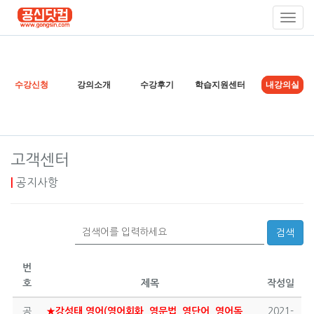
Toggl
Navig
수강신청
강의소개
수강후기
학습지원센터
내강의실
고객센터
|
공지사항
검색
번
호
제목
작성일
공
★강성태 영어(영어회화, 영문법, 영단어, 영어독
2021-