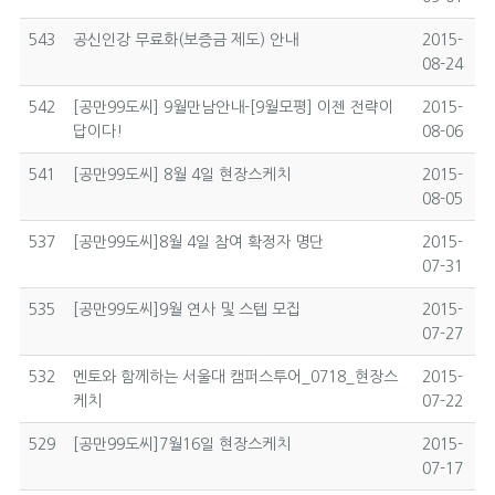
543
공신인강 무료화(보증금 제도) 안내
2015-
08-24
542
[공만99도씨] 9월만남안내-[9월모평] 이젠 전략이
2015-
답이다!
08-06
541
[공만99도씨] 8월 4일 현장스케치
2015-
08-05
537
[공만99도씨]8월 4일 참여 확정자 명단
2015-
07-31
535
[공만99도씨]9월 연사 및 스텝 모집
2015-
07-27
532
멘토와 함께하는 서울대 캠퍼스투어_0718_현장스
2015-
케치
07-22
529
[공만99도씨]7월16일 현장스케치
2015-
07-17