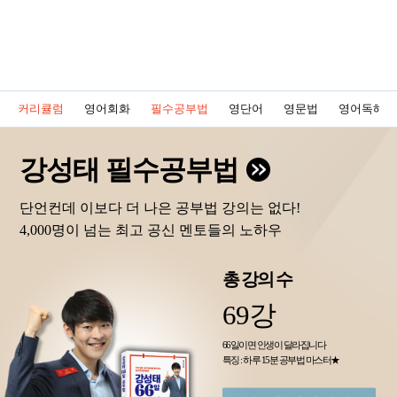
커리큘럼
영어회화
필수공부법
영단어
영문법
영어독해
강성태 필수공부법
단언컨데 이보다 더 나은 공부법 강의는 없다!
4,000명이 넘는 최고 공신 멘토들의 노하우
총 강의 수
69강
66일이면 인생이 달라집니다
특징 : 하루 15분 공부법 마스터★