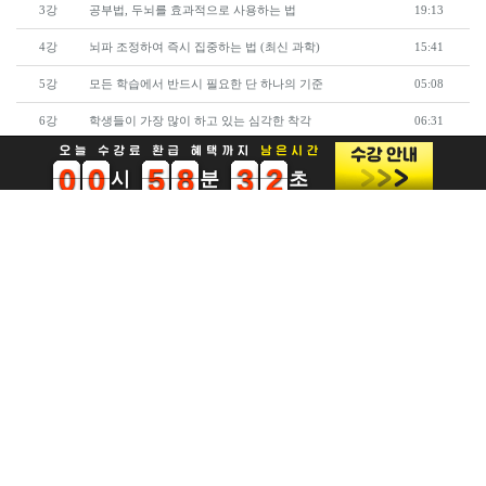
3강
공부법, 두뇌를 효과적으로 사용하는 법
19:13
4강
뇌파 조정하여 즉시 집중하는 법 (최신 과학)
15:41
5강
모든 학습에서 반드시 필요한 단 하나의 기준
05:08
6강
학생들이 가장 많이 하고 있는 심각한 착각
06:31
7강
지금 당장 교재마다 해야할 것
05:02
0
1
2
0
1
2
3
4
5
6
7
8
9
0
1
2
3
4
5
0
1
2
3
4
5
6
7
8
9
0
1
2
3
4
5
0
1
2
3
4
5
6
7
8
9
0
1
2
0
1
2
3
4
5
6
7
8
9
0
1
2
3
4
5
0
1
2
3
4
5
6
7
8
9
0
1
2
3
4
5
0
1
2
3
4
5
6
7
8
9
8강
공부해도 성적이 안오르는 이유
05:25
9강
암기의 기본 (영단어 100개 빠르게 외우는 법)
06:06
10강
공부 시간이 부족할 때 유일한 방법
06:23
«
1
2
3
4
5
»
약관 및 개인정보처리방침
강연회 섭외
사업 제휴
채용안내