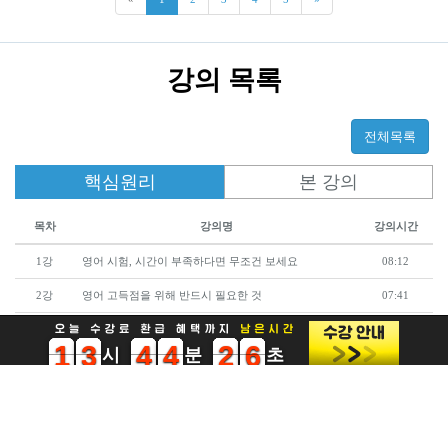
강의 목록
전체목록
핵심원리
본 강의
목차
강의명
강의시간
1강
영어 시험, 시간이 부족하다면 무조건 보세요
08:12
2강
영어 고득점을 위해 반드시 필요한 것
07:41
3강
영어 독해 속도 높이는 단어 암기법
06:14
0
1
2
0
1
2
3
4
5
6
7
8
9
0
1
2
3
4
5
0
1
2
3
4
5
6
7
8
9
0
1
2
3
4
5
0
1
2
3
4
5
6
7
8
9
0
1
2
0
1
2
3
4
5
6
7
8
9
0
1
2
3
4
5
0
1
2
3
4
5
6
7
8
9
0
1
2
3
4
5
0
1
2
3
4
5
6
7
8
9
4강
당신의 영어 독해가 느린 이유(ft 잘못 배운 영문법)
05:22
5강
영어 시험에서 독해를 가장 빨리 할 수 있는 방법(ft 한
07:25
글 선택지 꼼수)