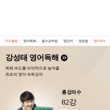
커리큘럼
영어회화
필수공부법
영단어
영문법
영어독해
강성태 영어독해
독해 속도를 비약적으로 높여줄
최초의 영어 속독강의
총 강의 수
82강